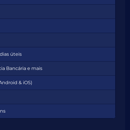
dias úteis
ncia Bancária e mais
Android & iOS)
ins