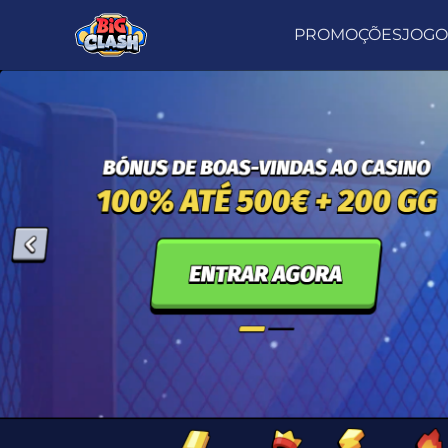
PROMOÇÕES
JOGO