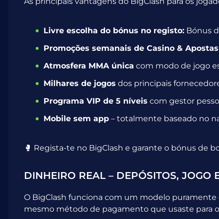
As principais vantagens do BigClash para os joga
Livre escolha do bónus no registo:
Bónus de
Promoções semanais de Casino & Apostas
Atmosfera MMA única
com modo de jogo esp
Milhares de jogos
dos principais fornecedore
Programa VIP de 5 níveis
com gestor pessoa
Mobile sem app
– totalmente baseado no na
🥊 Regista-te no BigClash e garante o bónus de b
DINHEIRO REAL – DEPÓSITOS, JOGO
O BigClash funciona com um modelo puramente de 
mesmo método de pagamento que usaste para o dep