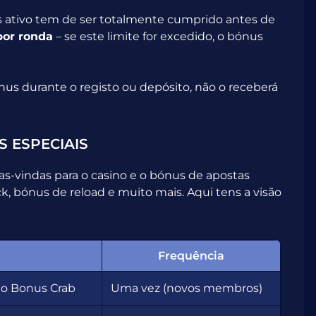
s ativo tem de ser totalmente cumprido antes de
por ronda
– se este limite for excedido, o bónus
us durante o registo ou depósito, não o receberá
 ESPECIAIS
s-vindas para o casino e o bónus de apostas
 bónus de reload e muito mais. Aqui tens a visão
Frequência
no Bonus Crab
Uma vez (novos membros)