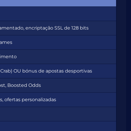
amentado, encriptação SSL de 128 bits
 games
enimento
 Crab) OU bónus de apostas desportivas
st, Boosted Odds
s, ofertas personalizadas