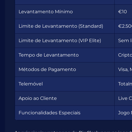
Apoio ao Cliente BigClash – Assistência 24 horas
Levantamento Mínimo
€10
Para Quem é Indicado o BigClash?
Limite de Levantamento (Standard)
€2.50
Limite de Levantamento (VIP Elite)
Sem l
Tempo de Levantamento
Cripto
Métodos de Pagamento
Visa, 
Telemóvel
Total
Apoio ao Cliente
Live C
Funcionalidades Especiais
Jogo 