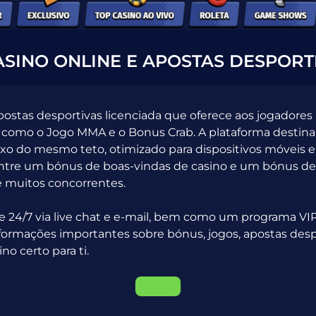
ASINO ONLINE E APOSTAS DESPOR
postas desportivas licenciada que oferece aos jogadores
s como o Jogo MMA e o Bonus Crab. A plataforma destina
xo do mesmo teto, otimizado para dispositivos móveis e 
 entre um bónus de boas-vindas de casino e um bónus de 
 muitos concorrentes.
ue 24/7 via live chat e e-mail, bem como um programa VI
s informações importantes sobre bónus, jogos, apostas d
o certo para ti.